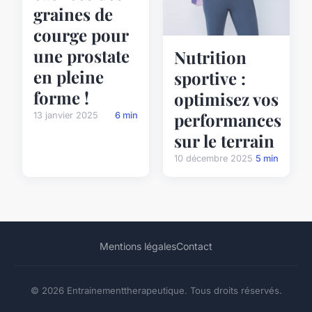
graines de
courge pour
une prostate
Nutrition
en pleine
sportive :
forme !
optimisez vos
performances
13 janvier 2025
6 min
sur le terrain
10 décembre 2025
5 min
Mentions légales
Contact
© 2026 Entrainementtherapeutique. Tous droits réservés.