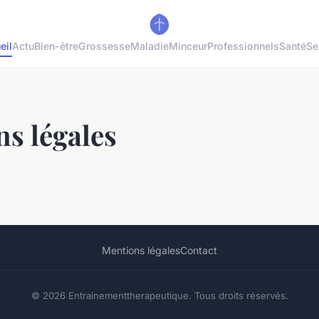
eil
Actu
Bien-être
Grossesse
Maladie
Minceur
Professionnels
Santé
Se
s légales
Mentions légales
Contact
© 2026 Entrainementtherapeutique. Tous droits réservés.